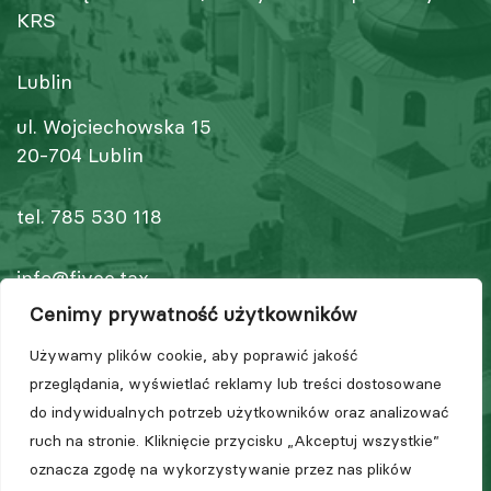
KRS
Lublin
ul. Wojciechowska 15
20-704 Lublin
tel.
785 530 118
info@fivee.tax
www.5e.tax
Cenimy prywatność użytkowników
Używamy plików cookie, aby poprawić jakość
Polityka prywatności
i
Ogólne Warunki
przeglądania, wyświetlać reklamy lub treści dostosowane
Świadczenia Usług
do indywidualnych potrzeb użytkowników oraz analizować
ruch na stronie. Kliknięcie przycisku „Akceptuj wszystkie”
oznacza zgodę na wykorzystywanie przez nas plików