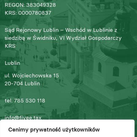
REGON: 383049328
KRS: 0000780837
Sąd Rejonowy Lublin – Wschód w Lublinie z
siedzibą w Świdniku, VI Wydział Gospodarczy
KRS
Lublin
ul. Wojciechowska 15
20-704 Lublin
tel.
785 530 118
info@fivee.tax
www.5e.tax
Cenimy prywatność użytkowników